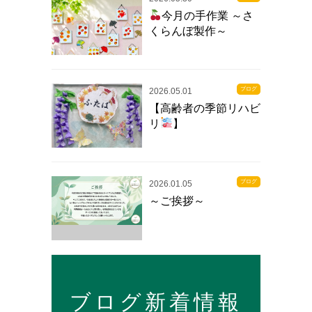
今月の手作業 ～さ
くらんぼ製作～
ブログ
2026.05.01
【高齢者の季節リハビ
リ
】
ブログ
2026.01.05
～ご挨拶～
ブログ新着情報