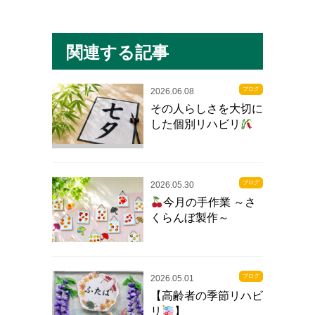
関連する記事
ブログ
2026.06.08
その人らしさを大切に
した個別リハビリ
ブログ
2026.05.30
今月の手作業 ～さ
くらんぼ製作～
ブログ
2026.05.01
【高齢者の季節リハビ
リ
】